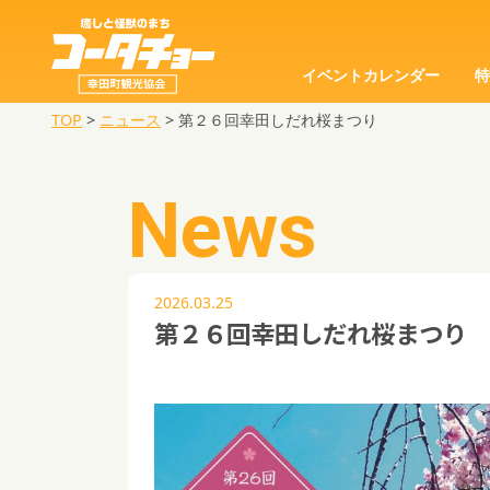
イベントカレンダー
TOP
>
ニュース
>
第２６回幸田しだれ桜まつり
News
2026.03.25
第２６回幸田しだれ桜まつり