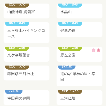
歴史・文化
遊び・体験
山蔭神道 貴嶺宮
水晶山
遊び・体験
遊び・体験
三ヶ根山ハイキングコ
健康の道
ース
自然・公園
自然・公園
京ケ峯展望台
彦左公園
歴史・文化
お土産
猿田彦三河神社
道の駅 筆柿の里・幸
田
お土産
歴史・文化
幸田憩の農園
三河仏壇