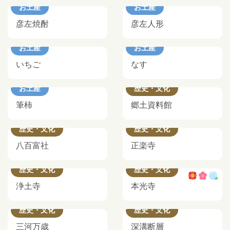
お土産
お土産
彦左焼酎
彦左人形
お土産
お土産
いちご
なす
お土産
歴史・文化
筆柿
郷土資料館
歴史・文化
歴史・文化
八百富社
正楽寺
歴史・文化
歴史・文化
浄土寺
本光寺
歴史・文化
歴史・文化
三河万歳
深溝断層