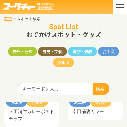
TOP
>
スポット検索
Spot List
おでかけスポット・グッズ
自然・公園
歴史・文化
遊び・体験
お土産
グルメ
お土産
グルメ
お土産
グルメ
幸田消防カレーポテト
幸田消防カレー
チップ