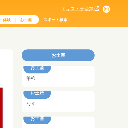
エキストラ登録
・体験
お土産
スポット検索
お土産
お土産
筆柿
お土産
なす
お土産