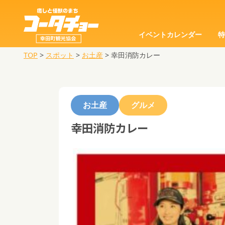
イベントカレンダー
TOP
>
スポット
>
お土産
>
幸田消防カレー
お土産
グルメ
幸田消防カレー