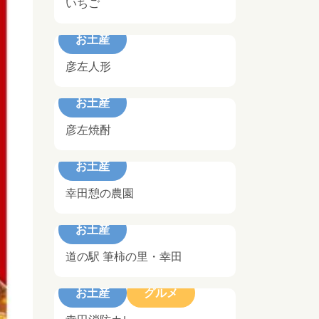
いちご
お土産
彦左人形
お土産
彦左焼酎
お土産
幸田憩の農園
お土産
道の駅 筆柿の里・幸田
お土産
グルメ