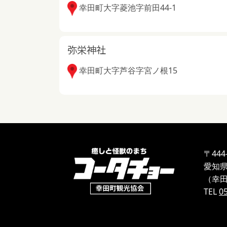
幸田町大字菱池字前田44-1
弥栄神社
幸田町大字芦谷字宮ノ根15
〒444
愛知
（幸田
TEL
0