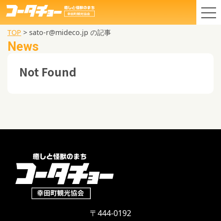
TOP
>
sato-r@mideco.jp の記事
News
Not Found
〒444-0192